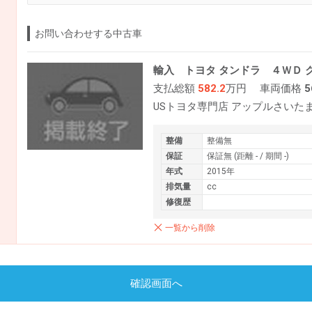
お問い合わせする中古車
輸入 トヨタ タンドラ ４ＷＤ
支払総額
582.2
万円
車両価格
5
USトヨタ専門店 アップルさいた
整備
整備無
保証
保証無 (距離 - / 期間 -)
年式
2015年
排気量
cc
修復歴
一覧から削除
確認画面へ