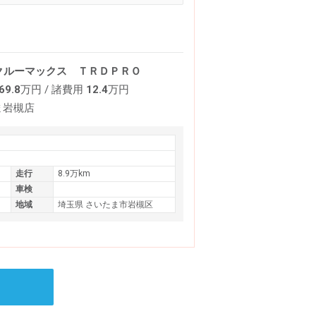
 クルーマックス ＴＲＤＰＲＯ
69.8
万円
/ 諸費用
12.4
万円
ま岩槻店
走行
8.9万km
車検
地域
埼玉県 さいたま市岩槻区