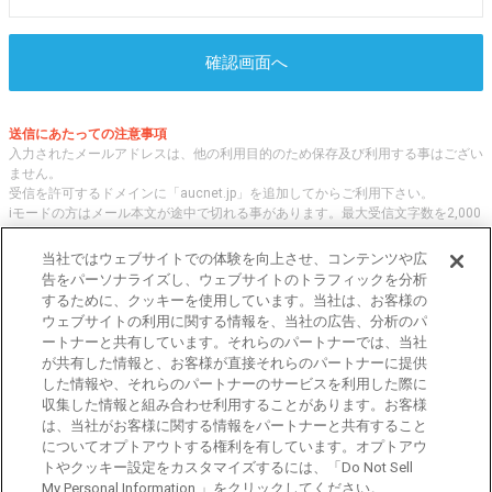
確認画面へ
送信にあたっての注意事項
入力されたメールアドレスは、他の利用目的のため保存及び利用する事はござい
ません。
受信を許可するドメインに「aucnet.jp」を追加してからご利用下さい。
iモードの方はメール本文が途中で切れる事があります。最大受信文字数を2,000
文字へ変更してご利用ください
当社ではウェブサイトでの体験を向上させ、コンテンツや広
告をパーソナライズし、ウェブサイトのトラフィックを分析
するために、クッキーを使用しています。当社は、お客様の
オークネット.jpでは、全国の中古車について、 「評価点と星の数」の情報をも
ウェブサイトの利用に関する情報を、当社の広告、分析のパ
とに、信頼性の高い中古車情報を提供しています。
ートナーと共有しています。それらのパートナーでは、当社
車種・エリア・走行距離等の基本的な中古車の状態から、「評価点と星の数」に
が共有した情報と、お客様が直接それらのパートナーに提供
よる検索、装備品等のオプション等の詳細検索等、こだわりの中古車を様々な角
した情報や、それらのパートナーのサービスを利用した際に
度から探すことが可能です。 国内外の各メーカー・車種を多く取り揃え、皆さ
収集した情報と組み合わせ利用することがあります。お客様
まに安心と信頼の全国の中古車についての情報をお届け致します。
は、当社がお客様に関する情報をパートナーと共有すること
についてオプトアウトする権利を有しています。オプトアウ
トやクッキー設定をカスタマイズするには、「Do Not Sell
東京都公安委員会許可 第301001105434号
My Personal Information 」をクリックしてください。