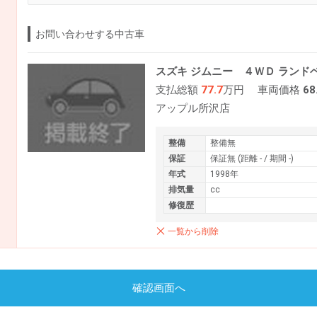
お問い合わせする中古車
スズキ ジムニー ４ＷＤ ランド
支払総額
77.7
万円
車両価格
68
アップル所沢店
整備
整備無
保証
保証無 (距離 - / 期間 -)
年式
1998年
排気量
cc
修復歴
一覧から削除
確認画面へ