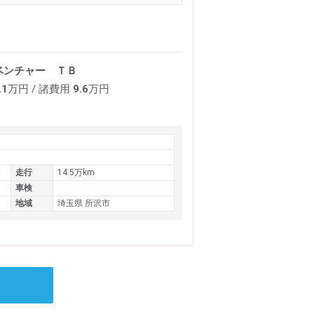
ベンチャー ＴＢ
.1
万円
/ 諸費用
9.6
万円
走行
14.5万km
車検
地域
埼玉県 所沢市