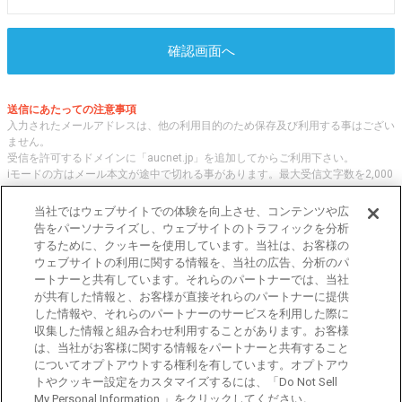
確認画面へ
送信にあたっての注意事項
入力されたメールアドレスは、他の利用目的のため保存及び利用する事はござい
ません。
受信を許可するドメインに「aucnet.jp」を追加してからご利用下さい。
iモードの方はメール本文が途中で切れる事があります。最大受信文字数を2,000
文字へ変更してご利用ください
当社ではウェブサイトでの体験を向上させ、コンテンツや広
告をパーソナライズし、ウェブサイトのトラフィックを分析
するために、クッキーを使用しています。当社は、お客様の
オークネット.jpでは、全国の中古車について、 「評価点と星の数」の情報をも
ウェブサイトの利用に関する情報を、当社の広告、分析のパ
とに、信頼性の高い中古車情報を提供しています。
ートナーと共有しています。それらのパートナーでは、当社
車種・エリア・走行距離等の基本的な中古車の状態から、「評価点と星の数」に
が共有した情報と、お客様が直接それらのパートナーに提供
よる検索、装備品等のオプション等の詳細検索等、こだわりの中古車を様々な角
した情報や、それらのパートナーのサービスを利用した際に
度から探すことが可能です。 国内外の各メーカー・車種を多く取り揃え、皆さ
収集した情報と組み合わせ利用することがあります。お客様
まに安心と信頼の全国の中古車についての情報をお届け致します。
は、当社がお客様に関する情報をパートナーと共有すること
についてオプトアウトする権利を有しています。オプトアウ
トやクッキー設定をカスタマイズするには、「Do Not Sell
東京都公安委員会許可 第301001105434号
My Personal Information 」をクリックしてください。