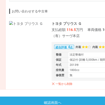
お問い合わせする中古車
トヨタ プリウス Ｇ
支払総額
116.5
万円
車両価格
1
（有）サーヴ本店
4
外装
内装
総合評価
点
整備
法定整備付
保証
保証付 (距離 5,000km / 期
年式
2013年
排気量
1800cc
修復歴
無
一覧から削除
確認画面へ