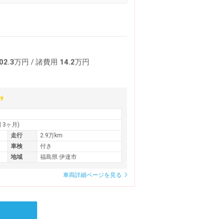
02.3
万円
/ 諸費用
14.2
万円
間 3ヶ月)
走行
2.9万km
車検
付き
地域
福島県 伊達市
車両詳細ページを見る