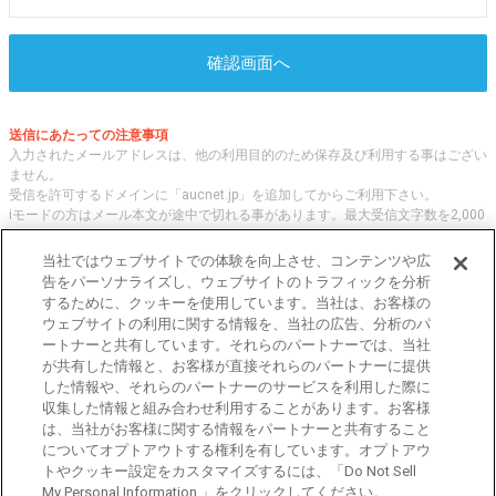
確認画面へ
送信にあたっての注意事項
入力されたメールアドレスは、他の利用目的のため保存及び利用する事はござい
ません。
受信を許可するドメインに「aucnet.jp」を追加してからご利用下さい。
iモードの方はメール本文が途中で切れる事があります。最大受信文字数を2,000
文字へ変更してご利用ください
当社ではウェブサイトでの体験を向上させ、コンテンツや広
告をパーソナライズし、ウェブサイトのトラフィックを分析
するために、クッキーを使用しています。当社は、お客様の
オークネット.jpでは、全国の中古車について、 「評価点と星の数」の情報をも
ウェブサイトの利用に関する情報を、当社の広告、分析のパ
とに、信頼性の高い中古車情報を提供しています。
ートナーと共有しています。それらのパートナーでは、当社
車種・エリア・走行距離等の基本的な中古車の状態から、「評価点と星の数」に
が共有した情報と、お客様が直接それらのパートナーに提供
よる検索、装備品等のオプション等の詳細検索等、こだわりの中古車を様々な角
した情報や、それらのパートナーのサービスを利用した際に
度から探すことが可能です。 国内外の各メーカー・車種を多く取り揃え、皆さ
収集した情報と組み合わせ利用することがあります。お客様
まに安心と信頼の全国の中古車についての情報をお届け致します。
は、当社がお客様に関する情報をパートナーと共有すること
についてオプトアウトする権利を有しています。オプトアウ
トやクッキー設定をカスタマイズするには、「Do Not Sell
東京都公安委員会許可 第301001105434号
My Personal Information 」をクリックしてください。