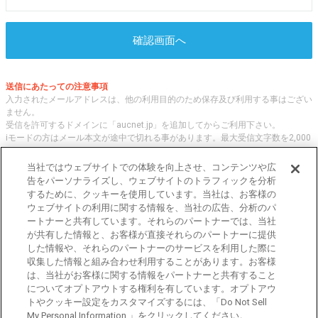
確認画面へ
送信にあたっての注意事項
入力されたメールアドレスは、他の利用目的のため保存及び利用する事はござい
ません。
受信を許可するドメインに「aucnet.jp」を追加してからご利用下さい。
iモードの方はメール本文が途中で切れる事があります。最大受信文字数を2,000
文字へ変更してご利用ください
当社ではウェブサイトでの体験を向上させ、コンテンツや広
告をパーソナライズし、ウェブサイトのトラフィックを分析
するために、クッキーを使用しています。当社は、お客様の
オークネット.jpでは、全国の中古車について、 「評価点と星の数」の情報をも
ウェブサイトの利用に関する情報を、当社の広告、分析のパ
とに、信頼性の高い中古車情報を提供しています。
ートナーと共有しています。それらのパートナーでは、当社
車種・エリア・走行距離等の基本的な中古車の状態から、「評価点と星の数」に
が共有した情報と、お客様が直接それらのパートナーに提供
よる検索、装備品等のオプション等の詳細検索等、こだわりの中古車を様々な角
した情報や、それらのパートナーのサービスを利用した際に
度から探すことが可能です。 国内外の各メーカー・車種を多く取り揃え、皆さ
収集した情報と組み合わせ利用することがあります。お客様
まに安心と信頼の全国の中古車についての情報をお届け致します。
は、当社がお客様に関する情報をパートナーと共有すること
についてオプトアウトする権利を有しています。オプトアウ
トやクッキー設定をカスタマイズするには、「Do Not Sell
東京都公安委員会許可 第301001105434号
My Personal Information 」をクリックしてください。