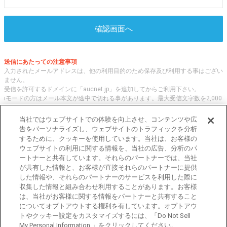
確認画面へ
送信にあたっての注意事項
入力されたメールアドレスは、他の利用目的のため保存及び利用する事はござい
ません。
受信を許可するドメインに「aucnet.jp」を追加してからご利用下さい。
iモードの方はメール本文が途中で切れる事があります。最大受信文字数を2,000
文字へ変更してご利用ください
当社ではウェブサイトでの体験を向上させ、コンテンツや広
告をパーソナライズし、ウェブサイトのトラフィックを分析
するために、クッキーを使用しています。当社は、お客様の
オークネット.jpでは、全国の中古車について、 「評価点と星の数」の情報をも
ウェブサイトの利用に関する情報を、当社の広告、分析のパ
とに、信頼性の高い中古車情報を提供しています。
ートナーと共有しています。それらのパートナーでは、当社
車種・エリア・走行距離等の基本的な中古車の状態から、「評価点と星の数」に
が共有した情報と、お客様が直接それらのパートナーに提供
よる検索、装備品等のオプション等の詳細検索等、こだわりの中古車を様々な角
した情報や、それらのパートナーのサービスを利用した際に
度から探すことが可能です。 国内外の各メーカー・車種を多く取り揃え、皆さ
収集した情報と組み合わせ利用することがあります。お客様
まに安心と信頼の全国の中古車についての情報をお届け致します。
は、当社がお客様に関する情報をパートナーと共有すること
についてオプトアウトする権利を有しています。オプトアウ
トやクッキー設定をカスタマイズするには、「Do Not Sell
東京都公安委員会許可 第301001105434号
My Personal Information 」をクリックしてください。