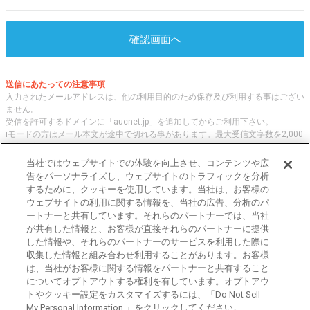
確認画面へ
送信にあたっての注意事項
入力されたメールアドレスは、他の利用目的のため保存及び利用する事はござい
ません。
受信を許可するドメインに「aucnet.jp」を追加してからご利用下さい。
iモードの方はメール本文が途中で切れる事があります。最大受信文字数を2,000
文字へ変更してご利用ください
当社ではウェブサイトでの体験を向上させ、コンテンツや広
告をパーソナライズし、ウェブサイトのトラフィックを分析
するために、クッキーを使用しています。当社は、お客様の
オークネット.jpでは、全国の中古車について、 「評価点と星の数」の情報をも
ウェブサイトの利用に関する情報を、当社の広告、分析のパ
とに、信頼性の高い中古車情報を提供しています。
ートナーと共有しています。それらのパートナーでは、当社
車種・エリア・走行距離等の基本的な中古車の状態から、「評価点と星の数」に
が共有した情報と、お客様が直接それらのパートナーに提供
よる検索、装備品等のオプション等の詳細検索等、こだわりの中古車を様々な角
した情報や、それらのパートナーのサービスを利用した際に
度から探すことが可能です。 国内外の各メーカー・車種を多く取り揃え、皆さ
収集した情報と組み合わせ利用することがあります。お客様
まに安心と信頼の全国の中古車についての情報をお届け致します。
は、当社がお客様に関する情報をパートナーと共有すること
についてオプトアウトする権利を有しています。オプトアウ
トやクッキー設定をカスタマイズするには、「Do Not Sell
東京都公安委員会許可 第301001105434号
My Personal Information 」をクリックしてください。