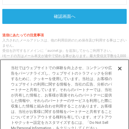
確認画面へ
送信にあたっての注意事項
入力されたメールアドレスは、他の利用目的のため保存及び利用する事はござい
ません。
受信を許可するドメインに「aucnet.jp」を追加してからご利用下さい。
iモードの方はメール本文が途中で切れる事があります。最大受信文字数を2,000
文字へ変更してご利用ください
当社ではウェブサイトでの体験を向上させ、コンテンツや広
告をパーソナライズし、ウェブサイトのトラフィックを分析
するために、クッキーを使用しています。当社は、お客様の
オークネット.jpでは、全国の中古車について、 「評価点と星の数」の情報をも
ウェブサイトの利用に関する情報を、当社の広告、分析のパ
とに、信頼性の高い中古車情報を提供しています。
ートナーと共有しています。それらのパートナーでは、当社
車種・エリア・走行距離等の基本的な中古車の状態から、「評価点と星の数」に
が共有した情報と、お客様が直接それらのパートナーに提供
よる検索、装備品等のオプション等の詳細検索等、こだわりの中古車を様々な角
した情報や、それらのパートナーのサービスを利用した際に
度から探すことが可能です。 国内外の各メーカー・車種を多く取り揃え、皆さ
収集した情報と組み合わせ利用することがあります。お客様
まに安心と信頼の全国の中古車についての情報をお届け致します。
は、当社がお客様に関する情報をパートナーと共有すること
についてオプトアウトする権利を有しています。オプトアウ
トやクッキー設定をカスタマイズするには、「Do Not Sell
東京都公安委員会許可 第301001105434号
My Personal Information 」をクリックしてください。