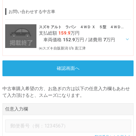
お問い合わせする中古車
スズキ アルト ラパン ４ＷＤ Ｘ ５型 ４ＷＤ ★☆７月限定プライス☆
支払総額
159.9
万円
車両価格
152.9
万円
/ 諸費用
7
万円
㈱スズキ自販新潟 U’s 直江津
確認画面へ
中古車購入希望の方、お急ぎの方は以下の任意入力欄もあわせ
て入力頂けると、スムーズになります。
任意入力欄