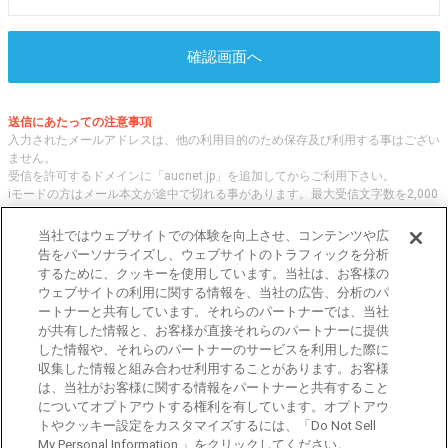
確認画面へ
送信にあたっての注意事項
入力されたメールアドレスは、他の利用目的のため保存及び利用する事はござい
ません。
受信を許可するドメインに「aucnet.jp」を追加してからご利用下さい。
iモードの方はメール本文が途中で切れる事があります。最大受信文字数を2,000
文字へ変更してご利用ください
当社ではウェブサイトでの体験を向上させ、コンテンツや広
告をパーソナライズし、ウェブサイトのトラフィックを分析
するために、クッキーを使用しています。当社は、お客様の
オークネット.jpでは、全国の中古車について、 「評価点と星の数」の情報をも
ウェブサイトの利用に関する情報を、当社の広告、分析のパ
とに、信頼性の高い中古車情報を提供しています。
ートナーと共有しています。それらのパートナーでは、当社
車種・エリア・走行距離等の基本的な中古車の状態から、「評価点と星の数」に
が共有した情報と、お客様が直接それらのパートナーに提供
よる検索、装備品等のオプション等の詳細検索等、こだわりの中古車を様々な角
した情報や、それらのパートナーのサービスを利用した際に
度から探すことが可能です。 国内外の各メーカー・車種を多く取り揃え、皆さ
収集した情報と組み合わせ利用することがあります。お客様
まに安心と信頼の全国の中古車についての情報をお届け致します。
は、当社がお客様に関する情報をパートナーと共有すること
についてオプトアウトする権利を有しています。オプトアウ
トやクッキー設定をカスタマイズするには、「Do Not Sell
東京都公安委員会許可 第301001105434号
My Personal Information 」をクリックしてください。