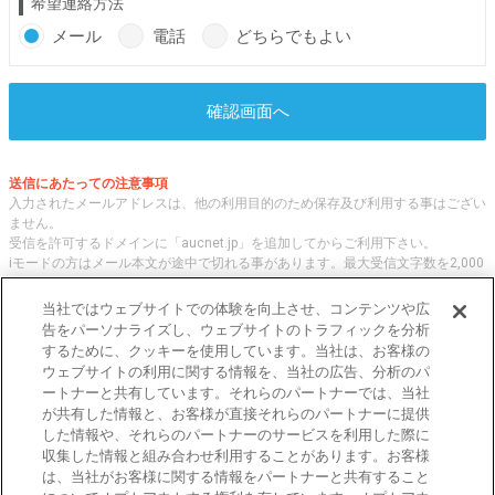
希望連絡方法
メール
電話
どちらでもよい
確認画面へ
送信にあたっての注意事項
入力されたメールアドレスは、他の利用目的のため保存及び利用する事はござい
ません。
受信を許可するドメインに「aucnet.jp」を追加してからご利用下さい。
iモードの方はメール本文が途中で切れる事があります。最大受信文字数を2,000
文字へ変更してご利用ください
当社ではウェブサイトでの体験を向上させ、コンテンツや広
告をパーソナライズし、ウェブサイトのトラフィックを分析
するために、クッキーを使用しています。当社は、お客様の
オークネット.jpでは、全国の中古車について、 「評価点と星の数」の情報をも
ウェブサイトの利用に関する情報を、当社の広告、分析のパ
とに、信頼性の高い中古車情報を提供しています。
ートナーと共有しています。それらのパートナーでは、当社
車種・エリア・走行距離等の基本的な中古車の状態から、「評価点と星の数」に
が共有した情報と、お客様が直接それらのパートナーに提供
よる検索、装備品等のオプション等の詳細検索等、こだわりの中古車を様々な角
した情報や、それらのパートナーのサービスを利用した際に
度から探すことが可能です。 国内外の各メーカー・車種を多く取り揃え、皆さ
収集した情報と組み合わせ利用することがあります。お客様
まに安心と信頼の全国の中古車についての情報をお届け致します。
は、当社がお客様に関する情報をパートナーと共有すること