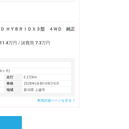
ＷＤ ＨＹＢＲＩＤＸ３型 ４ＷＤ 純正
11.4
万円
/ 諸費用
7.3
万円
36ヶ月)
走行
0.2万km
車検
2028年(令和10年)10月
地域
新潟県 上越市
車両詳細ページを見る