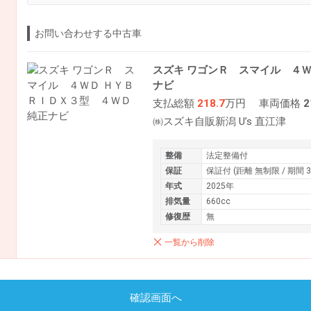
お問い合わせする中古車
スズキ ワゴンＲ スマイル ４
ナビ
支払総額
218.7
万円
車両価格
2
㈱スズキ自販新潟 U’s 直江津
整備
法定整備付
保証
保証付 (距離 無制限 / 期間 
年式
2025年
排気量
660cc
修復歴
無
一覧から削除
確認画面へ