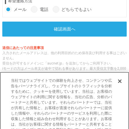
希望連絡方法
メール
電話
どちらでもよい
確認画面へ
送信にあたっての注意事項
入力されたメールアドレスは、他の利用目的のため保存及び利用する事はござい
ません。
受信を許可するドメインに「aucnet.jp」を追加してからご利用下さい。
iモードの方はメール本文が途中で切れる事があります。最大受信文字数を2,000
文字へ変更してご利用ください
当社ではウェブサイトでの体験を向上させ、コンテンツや広
告をパーソナライズし、ウェブサイトのトラフィックを分析
するために、クッキーを使用しています。当社は、お客様の
オークネット.jpでは、全国の中古車について、 「評価点と星の数」の情報をも
ウェブサイトの利用に関する情報を、当社の広告、分析のパ
とに、信頼性の高い中古車情報を提供しています。
ートナーと共有しています。それらのパートナーでは、当社
車種・エリア・走行距離等の基本的な中古車の状態から、「評価点と星の数」に
が共有した情報と、お客様が直接それらのパートナーに提供
よる検索、装備品等のオプション等の詳細検索等、こだわりの中古車を様々な角
した情報や、それらのパートナーのサービスを利用した際に
度から探すことが可能です。 国内外の各メーカー・車種を多く取り揃え、皆さ
収集した情報と組み合わせ利用することがあります。お客様
まに安心と信頼の全国の中古車についての情報をお届け致します。
は、当社がお客様に関する情報をパートナーと共有すること