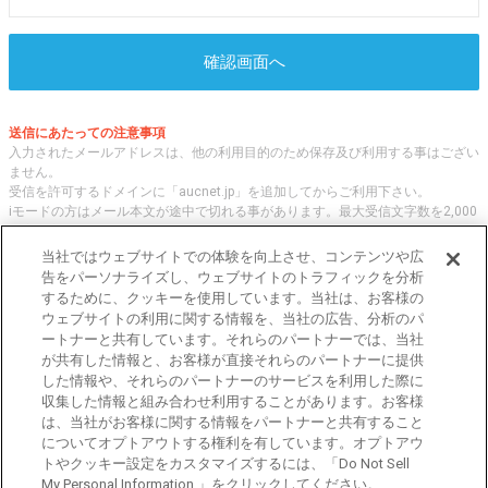
確認画面へ
送信にあたっての注意事項
入力されたメールアドレスは、他の利用目的のため保存及び利用する事はござい
ません。
受信を許可するドメインに「aucnet.jp」を追加してからご利用下さい。
iモードの方はメール本文が途中で切れる事があります。最大受信文字数を2,000
文字へ変更してご利用ください
当社ではウェブサイトでの体験を向上させ、コンテンツや広
告をパーソナライズし、ウェブサイトのトラフィックを分析
するために、クッキーを使用しています。当社は、お客様の
オークネット.jpでは、全国の中古車について、 「評価点と星の数」の情報をも
ウェブサイトの利用に関する情報を、当社の広告、分析のパ
とに、信頼性の高い中古車情報を提供しています。
ートナーと共有しています。それらのパートナーでは、当社
車種・エリア・走行距離等の基本的な中古車の状態から、「評価点と星の数」に
が共有した情報と、お客様が直接それらのパートナーに提供
よる検索、装備品等のオプション等の詳細検索等、こだわりの中古車を様々な角
した情報や、それらのパートナーのサービスを利用した際に
度から探すことが可能です。 国内外の各メーカー・車種を多く取り揃え、皆さ
収集した情報と組み合わせ利用することがあります。お客様
まに安心と信頼の全国の中古車についての情報をお届け致します。
は、当社がお客様に関する情報をパートナーと共有すること
についてオプトアウトする権利を有しています。オプトアウ
トやクッキー設定をカスタマイズするには、「Do Not Sell
東京都公安委員会許可 第301001105434号
My Personal Information 」をクリックしてください。