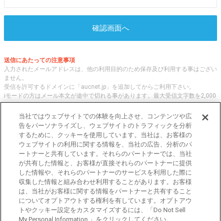
確認画面へ
送信にあたっての注意事項
入力されたメールアドレスは、他の利用目的のため保存及び利用する事はござい
ません。
受信を許可するドメインに「aucnet.jp」を追加してからご利用下さい。
iモードの方はメール本文が途中で切れる事があります。最大受信文字数を2,000
文字へ変更してご利用ください
当社ではウェブサイトでの体験を向上させ、コンテンツや広
告をパーソナライズし、ウェブサイトのトラフィックを分析
するために、クッキーを使用しています。当社は、お客様の
オークネット.jpでは、全国の中古車について、 「評価点と星の数」の情報をも
ウェブサイトの利用に関する情報を、当社の広告、分析のパ
とに、信頼性の高い中古車情報を提供しています。
ートナーと共有しています。それらのパートナーでは、当社
車種・エリア・走行距離等の基本的な中古車の状態から、「評価点と星の数」に
が共有した情報と、お客様が直接それらのパートナーに提供
よる検索、装備品等のオプション等の詳細検索等、こだわりの中古車を様々な角
した情報や、それらのパートナーのサービスを利用した際に
度から探すことが可能です。 国内外の各メーカー・車種を多く取り揃え、皆さ
収集した情報と組み合わせ利用することがあります。お客様
まに安心と信頼の全国の中古車についての情報をお届け致します。
は、当社がお客様に関する情報をパートナーと共有すること
についてオプトアウトする権利を有しています。オプトアウ
トやクッキー設定をカスタマイズするには、「Do Not Sell
東京都公安委員会許可 第301001105434号
My Personal Information 」をクリックしてください。