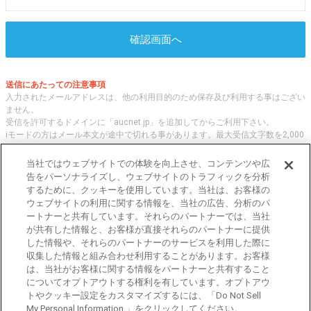
確認画面へ
送信にあたっての注意事項
入力されたメールアドレスは、他の利用目的のため保存及び利用する事はござい
ません。
受信を許可するドメインに「aucnet.jp」を追加してからご利用下さい。
iモードの方はメール本文が途中で切れる事があります。最大受信文字数を2,000
文字へ変更してご利用ください
当社ではウェブサイトでの体験を向上させ、コンテンツや広
告をパーソナライズし、ウェブサイトのトラフィックを分析
するために、クッキーを使用しています。当社は、お客様の
オークネット.jpでは、全国の中古車について、 「評価点と星の数」の情報をも
ウェブサイトの利用に関する情報を、当社の広告、分析のパ
とに、信頼性の高い中古車情報を提供しています。
ートナーと共有しています。それらのパートナーでは、当社
車種・エリア・走行距離等の基本的な中古車の状態から、「評価点と星の数」に
が共有した情報と、お客様が直接それらのパートナーに提供
よる検索、装備品等のオプション等の詳細検索等、こだわりの中古車を様々な角
した情報や、それらのパートナーのサービスを利用した際に
度から探すことが可能です。 国内外の各メーカー・車種を多く取り揃え、皆さ
収集した情報と組み合わせ利用することがあります。お客様
まに安心と信頼の全国の中古車についての情報をお届け致します。
は、当社がお客様に関する情報をパートナーと共有すること
についてオプトアウトする権利を有しています。オプトアウ
トやクッキー設定をカスタマイズするには、「Do Not Sell
東京都公安委員会許可 第301001105434号
My Personal Information 」をクリックしてください。