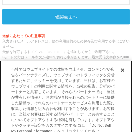
確認画面へ
送信にあたっての注意事項
入力されたメールアドレスは、他の利用目的のため保存及び利用する事はござい
ません。
受信を許可するドメインに「aucnet.jp」を追加してからご利用下さい。
iモードの方はメール本文が途中で切れる事があります。最大受信文字数を2,000
文字へ変更してご利用ください
当社ではウェブサイトでの体験を向上させ、コンテンツや広
告をパーソナライズし、ウェブサイトのトラフィックを分析
するために、クッキーを使用しています。当社は、お客様の
オークネット.jpでは、全国の中古車について、 「評価点と星の数」の情報をも
ウェブサイトの利用に関する情報を、当社の広告、分析のパ
とに、信頼性の高い中古車情報を提供しています。
ートナーと共有しています。それらのパートナーでは、当社
車種・エリア・走行距離等の基本的な中古車の状態から、「評価点と星の数」に
が共有した情報と、お客様が直接それらのパートナーに提供
よる検索、装備品等のオプション等の詳細検索等、こだわりの中古車を様々な角
した情報や、それらのパートナーのサービスを利用した際に
度から探すことが可能です。 国内外の各メーカー・車種を多く取り揃え、皆さ
収集した情報と組み合わせ利用することがあります。お客様
まに安心と信頼の全国の中古車についての情報をお届け致します。
は、当社がお客様に関する情報をパートナーと共有すること
についてオプトアウトする権利を有しています。オプトアウ
トやクッキー設定をカスタマイズするには、「Do Not Sell
東京都公安委員会許可 第301001105434号
My Personal Information 」をクリックしてください。