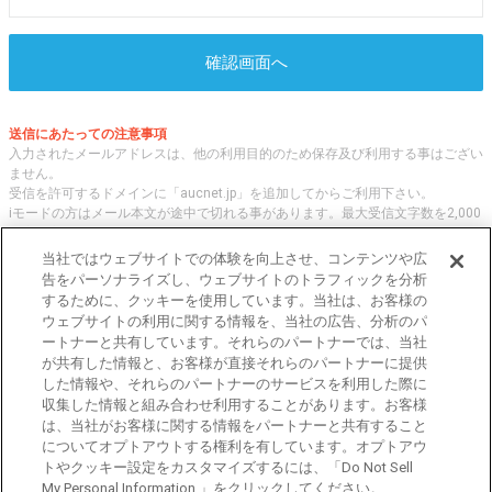
確認画面へ
送信にあたっての注意事項
入力されたメールアドレスは、他の利用目的のため保存及び利用する事はござい
ません。
受信を許可するドメインに「aucnet.jp」を追加してからご利用下さい。
iモードの方はメール本文が途中で切れる事があります。最大受信文字数を2,000
文字へ変更してご利用ください
当社ではウェブサイトでの体験を向上させ、コンテンツや広
告をパーソナライズし、ウェブサイトのトラフィックを分析
するために、クッキーを使用しています。当社は、お客様の
オークネット.jpでは、全国の中古車について、 「評価点と星の数」の情報をも
ウェブサイトの利用に関する情報を、当社の広告、分析のパ
とに、信頼性の高い中古車情報を提供しています。
ートナーと共有しています。それらのパートナーでは、当社
車種・エリア・走行距離等の基本的な中古車の状態から、「評価点と星の数」に
が共有した情報と、お客様が直接それらのパートナーに提供
よる検索、装備品等のオプション等の詳細検索等、こだわりの中古車を様々な角
した情報や、それらのパートナーのサービスを利用した際に
度から探すことが可能です。 国内外の各メーカー・車種を多く取り揃え、皆さ
収集した情報と組み合わせ利用することがあります。お客様
まに安心と信頼の全国の中古車についての情報をお届け致します。
は、当社がお客様に関する情報をパートナーと共有すること
についてオプトアウトする権利を有しています。オプトアウ
トやクッキー設定をカスタマイズするには、「Do Not Sell
東京都公安委員会許可 第301001105434号
My Personal Information 」をクリックしてください。