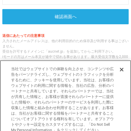
確認画面へ
送信にあたっての注意事項
入力されたメールアドレスは、他の利用目的のため保存及び利用する事はござい
ません。
受信を許可するドメインに「aucnet.jp」を追加してからご利用下さい。
iモードの方はメール本文が途中で切れる事があります。最大受信文字数を2,000
文字へ変更してご利用ください
当社ではウェブサイトでの体験を向上させ、コンテンツや広
告をパーソナライズし、ウェブサイトのトラフィックを分析
するために、クッキーを使用しています。当社は、お客様の
オークネット.jpでは、全国の中古車について、 「評価点と星の数」の情報をも
ウェブサイトの利用に関する情報を、当社の広告、分析のパ
とに、信頼性の高い中古車情報を提供しています。
ートナーと共有しています。それらのパートナーでは、当社
車種・エリア・走行距離等の基本的な中古車の状態から、「評価点と星の数」に
が共有した情報と、お客様が直接それらのパートナーに提供
よる検索、装備品等のオプション等の詳細検索等、こだわりの中古車を様々な角
した情報や、それらのパートナーのサービスを利用した際に
度から探すことが可能です。 国内外の各メーカー・車種を多く取り揃え、皆さ
収集した情報と組み合わせ利用することがあります。お客様
まに安心と信頼の全国の中古車についての情報をお届け致します。
は、当社がお客様に関する情報をパートナーと共有すること
についてオプトアウトする権利を有しています。オプトアウ
トやクッキー設定をカスタマイズするには、「Do Not Sell
東京都公安委員会許可 第301001105434号
My Personal Information 」をクリックしてください。