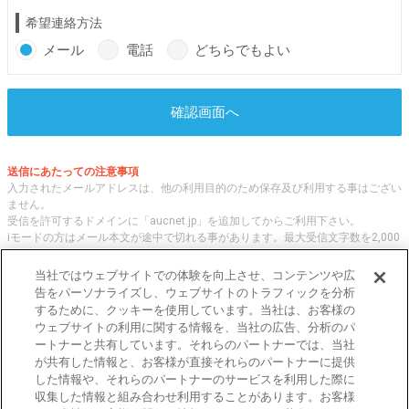
希望連絡方法
メール
電話
どちらでもよい
確認画面へ
送信にあたっての注意事項
入力されたメールアドレスは、他の利用目的のため保存及び利用する事はござい
ません。
受信を許可するドメインに「aucnet.jp」を追加してからご利用下さい。
iモードの方はメール本文が途中で切れる事があります。最大受信文字数を2,000
文字へ変更してご利用ください
当社ではウェブサイトでの体験を向上させ、コンテンツや広
告をパーソナライズし、ウェブサイトのトラフィックを分析
するために、クッキーを使用しています。当社は、お客様の
オークネット.jpでは、全国の中古車について、 「評価点と星の数」の情報をも
ウェブサイトの利用に関する情報を、当社の広告、分析のパ
とに、信頼性の高い中古車情報を提供しています。
ートナーと共有しています。それらのパートナーでは、当社
車種・エリア・走行距離等の基本的な中古車の状態から、「評価点と星の数」に
が共有した情報と、お客様が直接それらのパートナーに提供
よる検索、装備品等のオプション等の詳細検索等、こだわりの中古車を様々な角
した情報や、それらのパートナーのサービスを利用した際に
度から探すことが可能です。 国内外の各メーカー・車種を多く取り揃え、皆さ
収集した情報と組み合わせ利用することがあります。お客様
まに安心と信頼の全国の中古車についての情報をお届け致します。