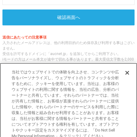
確認画面へ
送信にあたっての注意事項
入力されたメールアドレスは、他の利用目的のため保存及び利用する事はござい
ません。
受信を許可するドメインに「aucnet.jp」を追加してからご利用下さい。
iモードの方はメール本文が途中で切れる事があります。最大受信文字数を2,000
文字へ変更してご利用ください
当社ではウェブサイトでの体験を向上させ、コンテンツや広
告をパーソナライズし、ウェブサイトのトラフィックを分析
するために、クッキーを使用しています。当社は、お客様の
オークネット.jpでは、全国の中古車について、 「評価点と星の数」の情報をも
ウェブサイトの利用に関する情報を、当社の広告、分析のパ
とに、信頼性の高い中古車情報を提供しています。
ートナーと共有しています。それらのパートナーでは、当社
車種・エリア・走行距離等の基本的な中古車の状態から、「評価点と星の数」に
が共有した情報と、お客様が直接それらのパートナーに提供
よる検索、装備品等のオプション等の詳細検索等、こだわりの中古車を様々な角
した情報や、それらのパートナーのサービスを利用した際に
度から探すことが可能です。 国内外の各メーカー・車種を多く取り揃え、皆さ
収集した情報と組み合わせ利用することがあります。お客様
まに安心と信頼の全国の中古車についての情報をお届け致します。
は、当社がお客様に関する情報をパートナーと共有すること
についてオプトアウトする権利を有しています。オプトアウ
トやクッキー設定をカスタマイズするには、「Do Not Sell
東京都公安委員会許可 第301001105434号
My Personal Information 」をクリックしてください。