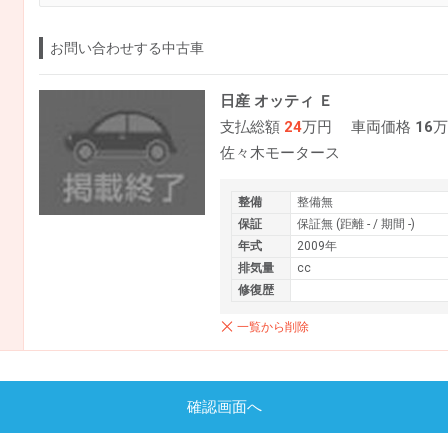
お問い合わせする中古車
日産 オッティ Ｅ
支払総額
24
万円
車両価格
16
万
佐々木モータース
整備
整備無
保証
保証無 (距離 - / 期間 -)
年式
2009年
排気量
cc
修復歴
一覧から削除
確認画面へ