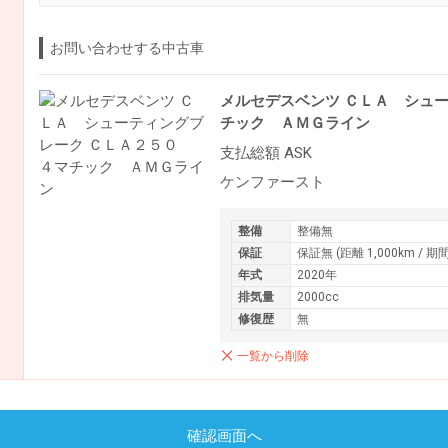
お問い合わせする中古車
メルセデスベンツ ＣＬＡ シュ
チック ＡＭＧライン
支払総額 ASK
ケンファースト
整備
整備無
保証
保証無 (距離 1,000km / 期
年式
2020年
排気量
2000cc
修復歴
無
一覧から削除
確認画面へ