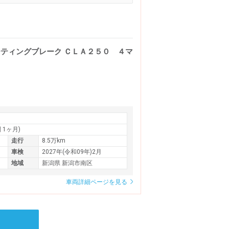
ーティングブレーク ＣＬＡ２５０ ４マ
間 1ヶ月)
走行
8.5万km
車検
2027年(令和09年)2月
地域
新潟県 新潟市南区
車両詳細ページを見る