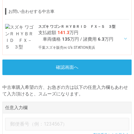
お問い合わせする中古車
スズキ ワゴンＲ ＨＹＢＲＩＤ ＦＸ－Ｓ ３型
支払総額
141.3
万円
車両価格
135
万円
/ 諸費用
6.3
万円
千葉スズキ販売㈱ U’s STATION美浜
確認画面へ
中古車購入希望の方、お急ぎの方は以下の任意入力欄もあわせ
て入力頂けると、スムーズになります。
任意入力欄