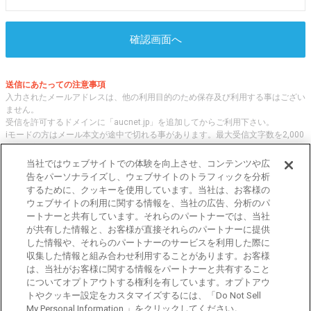
確認画面へ
送信にあたっての注意事項
入力されたメールアドレスは、他の利用目的のため保存及び利用する事はござい
ません。
受信を許可するドメインに「aucnet.jp」を追加してからご利用下さい。
iモードの方はメール本文が途中で切れる事があります。最大受信文字数を2,000
文字へ変更してご利用ください
当社ではウェブサイトでの体験を向上させ、コンテンツや広
告をパーソナライズし、ウェブサイトのトラフィックを分析
するために、クッキーを使用しています。当社は、お客様の
オークネット.jpでは、全国の中古車について、 「評価点と星の数」の情報をも
ウェブサイトの利用に関する情報を、当社の広告、分析のパ
とに、信頼性の高い中古車情報を提供しています。
ートナーと共有しています。それらのパートナーでは、当社
車種・エリア・走行距離等の基本的な中古車の状態から、「評価点と星の数」に
が共有した情報と、お客様が直接それらのパートナーに提供
よる検索、装備品等のオプション等の詳細検索等、こだわりの中古車を様々な角
した情報や、それらのパートナーのサービスを利用した際に
度から探すことが可能です。 国内外の各メーカー・車種を多く取り揃え、皆さ
収集した情報と組み合わせ利用することがあります。お客様
まに安心と信頼の全国の中古車についての情報をお届け致します。
は、当社がお客様に関する情報をパートナーと共有すること
についてオプトアウトする権利を有しています。オプトアウ
トやクッキー設定をカスタマイズするには、「Do Not Sell
東京都公安委員会許可 第301001105434号
My Personal Information 」をクリックしてください。