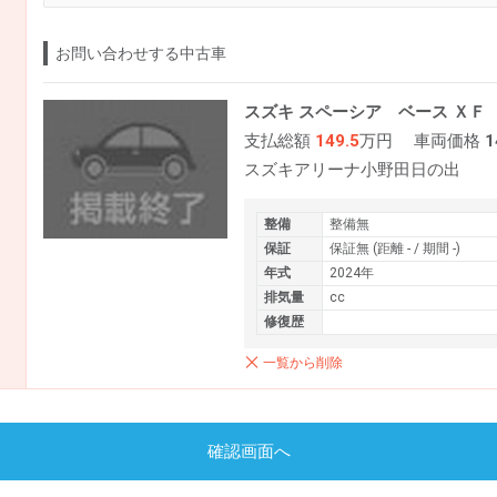
お問い合わせする中古車
スズキ スペーシア ベース ＸＦ
支払総額
149.5
万円
車両価格
1
スズキアリーナ小野田日の出
整備
整備無
保証
保証無 (距離 - / 期間 -)
年式
2024年
排気量
cc
修復歴
一覧から削除
確認画面へ