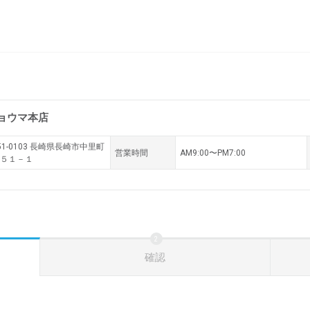
ョウマ本店
1-0103
長崎県長崎市中里町
営業時間
AM9:00〜PM7:00
５１－１
確認