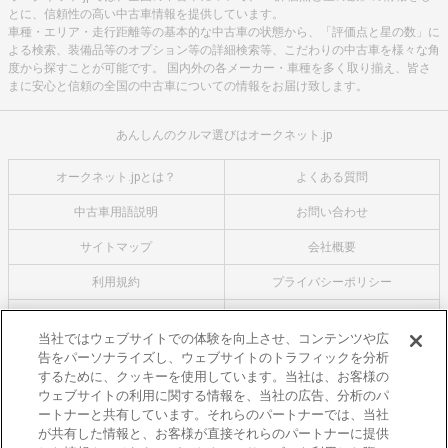
とに、信頼性の高い中古車情報を提供しています。
車種・エリア・走行距離等の基本的な中古車の状態から、「評価点と星の数」に
よる検索、装備品等のオプション等の詳細検索等、こだわりの中古車を様々な角
度から探すことが可能です。 国内外の各メーカー・車種を多く取り揃え、皆さ
まに安心と信頼の全国の中古車についての情報をお届け致します。
あんしんのクルマ選びはオークネット.jp
オークネット.jpとは？
よくある質問
中古車用語説明
お問い合わせ
サイトマップ
会社概要
利用規約
プライバシーポリシー
クッキーポリシー
利用者情報の外部送信について
当社ではウェブサイトでの体験を向上させ、コンテンツや広
告をパーソナライズし、ウェブサイトのトラフィックを分析
オークネットのその他のサービス
するために、クッキーを使用しています。当社は、お客様の
バイク関連サービス
ウェブサイトの利用に関する情報を、当社の広告、分析のパ
ートナーと共有しています。それらのパートナーでは、当社
中古バイクを探すならバイクの窓口
が共有した情報と、お客様が直接それらのパートナーに提供
レンタルバイクに乗るならモトオークレンタルバイク