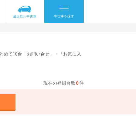
中古車を探す
最近見た中古車
とめて10台「お問い合せ」・「お気に入
現在の登録台数
0
件
る