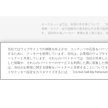
オークネット.jpでは、全国の中古車について、 
車種・エリア・走行距離等の基本的な中古車の状態
す。 国内外の各メーカー・車種を多く取り揃え、
あんしんのクルマ選びはオークネット.jp
当社ではウェブサイトでの体験を向上させ、コンテンツや広告をパーソ
するために、クッキーを使用しています。当社は、お客様のウェブサイ
オークネット.jpとは？
ートナーと共有しています。それらのパートナーでは、当社が共有した
した情報や、それらのパートナーのサービスを利用した際に収集した情
会社概要
は、当社がお客様に関する情報をパートナーと共有することについてオ
トやクッキー設定をカスタマイズするには、「Do Not Sell My Personal
オークネットのその他のサービス
バイク関連サービス
中古バイクを探すならバイクの窓口
レンタルバイクに乗るならモトオークレンタル
ブランド関連サービス