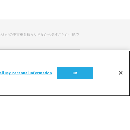
だわりの中古車を様々な角度から探すことが可能で
せ
サイトマップ
ell My Personal Information
OK
シー
利用者情報の外部送信について