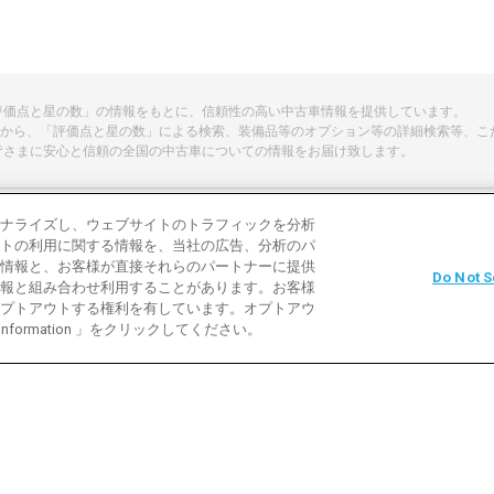
「評価点と星の数」の情報をもとに、信頼性の高い中古車情報を提供しています。
から、「評価点と星の数」による検索、装備品等のオプション等の詳細検索等、こ
皆さまに安心と信頼の全国の中古車についての情報をお届け致します。
ナライズし、ウェブサイトのトラフィックを分析
トの利用に関する情報を、当社の広告、分析のパ
よくある質問
中古車用語説明
お問い合わ
情報と、お客様が直接それらのパートナーに提供
Do Not S
報と組み合わせ利用することがあります。お客様
利用規約
プライバシーポリシー
クッキーポリ
プトアウトする権利を有しています。オプトアウ
 Information 」をクリックしてください。
バイク