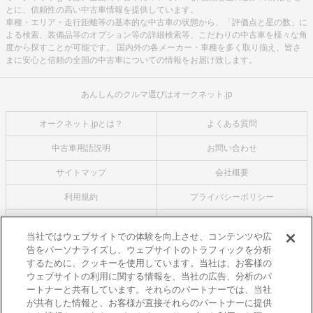
とに、信頼性の高い中古車情報を提供しています。
車種・エリア・走行距離等の基本的な中古車の状態から、「評価点と星の数」に
よる検索、装備品等のオプション等の詳細検索等、こだわりの中古車を様々な角
度から探すことが可能です。 国内外の各メーカー・車種を多く取り揃え、皆さ
まに安心と信頼の全国の中古車についての情報をお届け致します。
あんしんのクルマ選びはオークネット.jp
オークネット.jpとは？
よくある質問
中古車用語説明
お問い合わせ
サイトマップ
会社概要
利用規約
プライバシーポリシー
クッキーポリシー
利用者情報の外部送信について
当社ではウェブサイトでの体験を向上させ、コンテンツや広
告をパーソナライズし、ウェブサイトのトラフィックを分析
オークネットのその他のサービス
するために、クッキーを使用しています。当社は、お客様の
バイク関連サービス
ウェブサイトの利用に関する情報を、当社の広告、分析のパ
ートナーと共有しています。それらのパートナーでは、当社
中古バイクを探すならバイクの窓口
が共有した情報と、お客様が直接それらのパートナーに提供
レンタルバイクに乗るならモトオークレンタルバイク