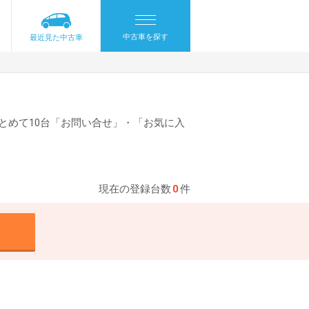
中古車を探す
最近見た中古車
とめて10台「お問い合せ」・「お気に入
現在の登録台数
0
件
る