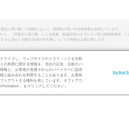
「評価点と星の数」の情報をもとに、信頼性の高い中古車情報を提供しています。
から、「評価点と星の数」による検索、装備品等のオプション等の詳細検索等、こ
皆さまに安心と信頼の全国の中古車についての情報をお届け致します。
ナライズし、ウェブサイトのトラフィックを分析
トの利用に関する情報を、当社の広告、分析のパ
よくある質問
中古車用語説明
お問い合わ
情報と、お客様が直接それらのパートナーに提供
Do Not S
報と組み合わせ利用することがあります。お客様
利用規約
プライバシーポリシー
クッキーポリ
プトアウトする権利を有しています。オプトアウ
 Information 」をクリックしてください。
バイク