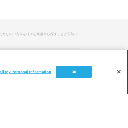
だわりの中古車を様々な角度から探すことが可能で
せ
サイトマップ
ell My Personal Information
OK
シー
利用者情報の外部送信について