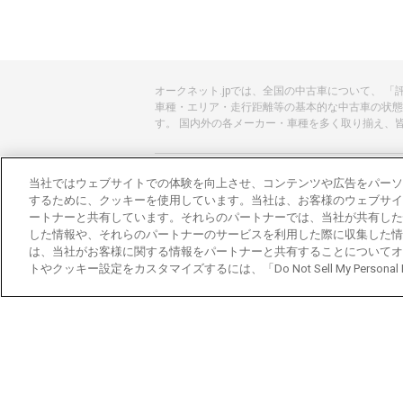
オークネット.jpでは、全国の中古車について、 
車種・エリア・走行距離等の基本的な中古車の状態
す。 国内外の各メーカー・車種を多く取り揃え、
あんしんのクルマ選びはオークネット.jp
当社ではウェブサイトでの体験を向上させ、コンテンツや広告をパーソ
するために、クッキーを使用しています。当社は、お客様のウェブサイ
オークネット.jpとは？
ートナーと共有しています。それらのパートナーでは、当社が共有した
した情報や、それらのパートナーのサービスを利用した際に収集した情
会社概要
は、当社がお客様に関する情報をパートナーと共有することについてオ
トやクッキー設定をカスタマイズするには、「Do Not Sell My Personal
オークネットのその他のサービス
バイク関連サービス
中古バイクを探すならバイクの窓口
レンタルバイクに乗るならモトオークレンタル
ブランド関連サービス