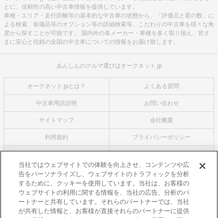
とに、信頼性の高い中古車情報を提供しています。
車種・エリア・走行距離等の基本的な中古車の状態から、「評価点と星の数」に
よる検索、装備品等のオプション等の詳細検索等、こだわりの中古車を様々な角
度から探すことが可能です。 国内外の各メーカー・車種を多く取り揃え、皆さ
まに安心と信頼の全国の中古車についての情報をお届け致します。
あんしんのクルマ選びはオークネット.jp
オークネット.jpとは？
よくある質問
中古車用語説明
お問い合わせ
サイトマップ
会社概要
利用規約
プライバシーポリシー
クッキーポリシー
利用者情報の外部送信について
当社ではウェブサイトでの体験を向上させ、コンテンツや広
告をパーソナライズし、ウェブサイトのトラフィックを分析
オークネットのその他のサービス
するために、クッキーを使用しています。当社は、お客様の
バイク関連サービス
ウェブサイトの利用に関する情報を、当社の広告、分析のパ
ートナーと共有しています。それらのパートナーでは、当社
中古バイクを探すならバイクの窓口
が共有した情報と、お客様が直接それらのパートナーに提供
レンタルバイクに乗るならモトオークレンタルバイク