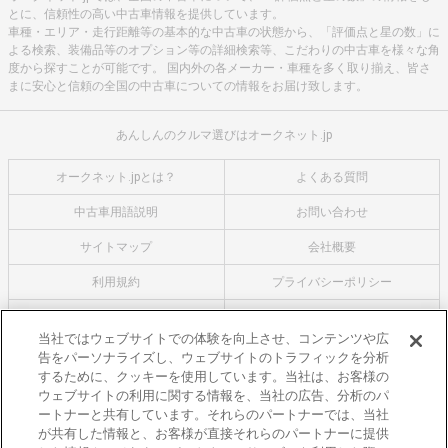
とに、信頼性の高い中古車情報を提供しています。
車種・エリア・走行距離等の基本的な中古車の状態から、「評価点と星の数」に
よる検索、装備品等のオプション等の詳細検索等、こだわりの中古車を様々な角
度から探すことが可能です。 国内外の各メーカー・車種を多く取り揃え、皆さ
まに安心と信頼の全国の中古車についての情報をお届け致します。
あんしんのクルマ選びはオークネット.jp
オークネット.jpとは？
よくある質問
中古車用語説明
お問い合わせ
サイトマップ
会社概要
利用規約
プライバシーポリシー
クッキーポリシー
利用者情報の外部送信について
当社ではウェブサイトでの体験を向上させ、コンテンツや広
告をパーソナライズし、ウェブサイトのトラフィックを分析
オークネットのその他のサービス
するために、クッキーを使用しています。当社は、お客様の
バイク関連サービス
ウェブサイトの利用に関する情報を、当社の広告、分析のパ
ートナーと共有しています。それらのパートナーでは、当社
中古バイクを探すならバイクの窓口
が共有した情報と、お客様が直接それらのパートナーに提供
レンタルバイクに乗るならモトオークレンタルバイク