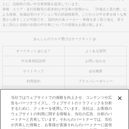
とに、信頼性の高い中古車情報を提供しています。
車種・エリア・走行距離等の基本的な中古車の状態から、「評価点と星の数」に
よる検索、装備品等のオプション等の詳細検索等、こだわりの中古車を様々な角
度から探すことが可能です。 国内外の各メーカー・車種を多く取り揃え、皆さ
まに安心と信頼の全国の中古車についての情報をお届け致します。
あんしんのクルマ選びはオークネット.jp
オークネット.jpとは？
よくある質問
中古車用語説明
お問い合わせ
サイトマップ
会社概要
利用規約
プライバシーポリシー
クッキーポリシー
利用者情報の外部送信について
当社ではウェブサイトでの体験を向上させ、コンテンツや広
告をパーソナライズし、ウェブサイトのトラフィックを分析
オークネットのその他のサービス
するために、クッキーを使用しています。当社は、お客様の
バイク関連サービス
ウェブサイトの利用に関する情報を、当社の広告、分析のパ
ートナーと共有しています。それらのパートナーでは、当社
中古バイクを探すならバイクの窓口
が共有した情報と、お客様が直接それらのパートナーに提供
レンタルバイクに乗るならモトオークレンタルバイク