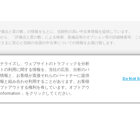
「評価点と星の数」の情報をもとに、信頼性の高い中古車情報を提供しています。
から、「評価点と星の数」による検索、装備品等のオプション等の詳細検索等、こ
皆さまに安心と信頼の全国の中古車についての情報をお届け致します。
ナライズし、ウェブサイトのトラフィックを分析
トの利用に関する情報を、当社の広告、分析のパ
よくある質問
中古車用語説明
お問い合わ
情報と、お客様が直接それらのパートナーに提供
Do Not S
報と組み合わせ利用することがあります。お客様
利用規約
プライバシーポリシー
クッキーポリ
プトアウトする権利を有しています。オプトアウ
 Information 」をクリックしてください。
バイク