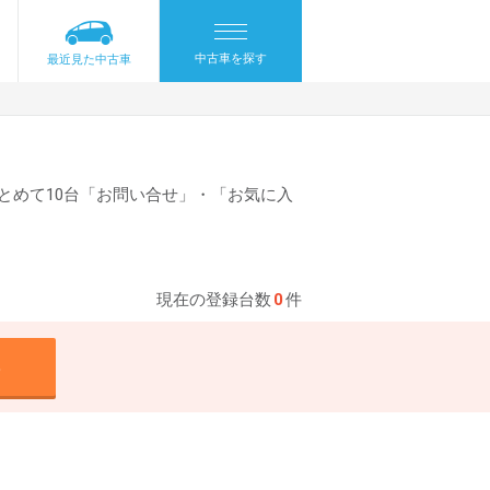
中古車を探す
最近見た中古車
とめて10台「お問い合せ」・「お気に入
現在の登録台数
0
件
る