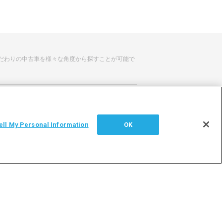
だわりの中古車を様々な角度から探すことが可能で
せ
サイトマップ
ell My Personal Information
OK
シー
利用者情報の外部送信について