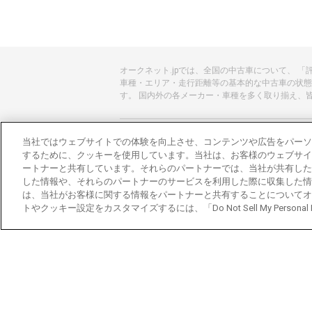
オークネット.jpでは、全国の中古車について、 
車種・エリア・走行距離等の基本的な中古車の状態
す。 国内外の各メーカー・車種を多く取り揃え、
あんしんのクルマ選びはオークネット.jp
当社ではウェブサイトでの体験を向上させ、コンテンツや広告をパーソ
するために、クッキーを使用しています。当社は、お客様のウェブサイ
オークネット.jpとは？
ートナーと共有しています。それらのパートナーでは、当社が共有した
した情報や、それらのパートナーのサービスを利用した際に収集した情
会社概要
は、当社がお客様に関する情報をパートナーと共有することについてオ
トやクッキー設定をカスタマイズするには、「Do Not Sell My Personal
オークネットのその他のサービス
バイク関連サービス
中古バイクを探すならバイクの窓口
レンタルバイクに乗るならモトオークレンタル
ブランド関連サービス