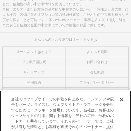
とに、信頼性の高い中古車情報を提供しています。
車種・エリア・走行距離等の基本的な中古車の状態から、「評価点と星の数」に
よる検索、装備品等のオプション等の詳細検索等、こだわりの中古車を様々な角
度から探すことが可能です。 国内外の各メーカー・車種を多く取り揃え、皆さ
まに安心と信頼の全国の中古車についての情報をお届け致します。
あんしんのクルマ選びはオークネット.jp
オークネット.jpとは？
よくある質問
中古車用語説明
お問い合わせ
サイトマップ
会社概要
利用規約
プライバシーポリシー
クッキーポリシー
利用者情報の外部送信について
当社ではウェブサイトでの体験を向上させ、コンテンツや広
告をパーソナライズし、ウェブサイトのトラフィックを分析
オークネットのその他のサービス
するために、クッキーを使用しています。当社は、お客様の
バイク関連サービス
ウェブサイトの利用に関する情報を、当社の広告、分析のパ
ートナーと共有しています。それらのパートナーでは、当社
中古バイクを探すならバイクの窓口
が共有した情報と、お客様が直接それらのパートナーに提供
レンタルバイクに乗るならモトオークレンタルバイク