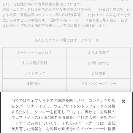
とに、信頼性の高い中古車情報を提供しています。
車種・エリア・走行距離等の基本的な中古車の状態から、「評価点と星の数」に
よる検索、装備品等のオプション等の詳細検索等、こだわりの中古車を様々な角
度から探すことが可能です。 国内外の各メーカー・車種を多く取り揃え、皆さ
まに安心と信頼の全国の中古車についての情報をお届け致します。
あんしんのクルマ選びはオークネット.jp
オークネット.jpとは？
よくある質問
中古車用語説明
お問い合わせ
サイトマップ
会社概要
利用規約
プライバシーポリシー
クッキーポリシー
利用者情報の外部送信について
当社ではウェブサイトでの体験を向上させ、コンテンツや広
告をパーソナライズし、ウェブサイトのトラフィックを分析
オークネットのその他のサービス
するために、クッキーを使用しています。当社は、お客様の
バイク関連サービス
ウェブサイトの利用に関する情報を、当社の広告、分析のパ
ートナーと共有しています。それらのパートナーでは、当社
中古バイクを探すならバイクの窓口
が共有した情報と、お客様が直接それらのパートナーに提供
レンタルバイクに乗るならモトオークレンタルバイク