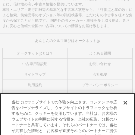
とに、信頼性の高い中古車情報を提供しています。
車種・エリア・走行距離等の基本的な中古車の状態から、「評価点と星の数」に
よる検索、装備品等のオプション等の詳細検索等、こだわりの中古車を様々な角
度から探すことが可能です。 国内外の各メーカー・車種を多く取り揃え、皆さ
まに安心と信頼の全国の中古車についての情報をお届け致します。
あんしんのクルマ選びはオークネット.jp
オークネット.jpとは？
よくある質問
中古車用語説明
お問い合わせ
サイトマップ
会社概要
利用規約
プライバシーポリシー
クッキーポリシー
利用者情報の外部送信について
当社ではウェブサイトでの体験を向上させ、コンテンツや広
告をパーソナライズし、ウェブサイトのトラフィックを分析
オークネットのその他のサービス
するために、クッキーを使用しています。当社は、お客様の
バイク関連サービス
ウェブサイトの利用に関する情報を、当社の広告、分析のパ
ートナーと共有しています。それらのパートナーでは、当社
中古バイクを探すならバイクの窓口
が共有した情報と、お客様が直接それらのパートナーに提供
レンタルバイクに乗るならモトオークレンタルバイク