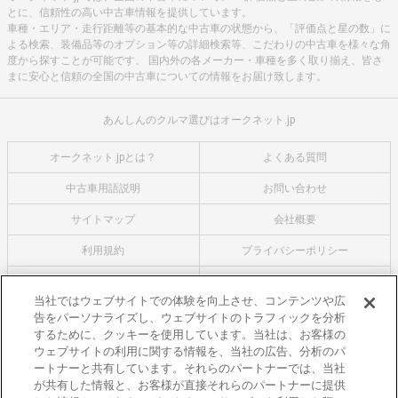
とに、信頼性の高い中古車情報を提供しています。
車種・エリア・走行距離等の基本的な中古車の状態から、「評価点と星の数」に
よる検索、装備品等のオプション等の詳細検索等、こだわりの中古車を様々な角
度から探すことが可能です。 国内外の各メーカー・車種を多く取り揃え、皆さ
まに安心と信頼の全国の中古車についての情報をお届け致します。
あんしんのクルマ選びはオークネット.jp
オークネット.jpとは？
よくある質問
中古車用語説明
お問い合わせ
サイトマップ
会社概要
利用規約
プライバシーポリシー
クッキーポリシー
利用者情報の外部送信について
当社ではウェブサイトでの体験を向上させ、コンテンツや広
告をパーソナライズし、ウェブサイトのトラフィックを分析
オークネットのその他のサービス
するために、クッキーを使用しています。当社は、お客様の
バイク関連サービス
ウェブサイトの利用に関する情報を、当社の広告、分析のパ
ートナーと共有しています。それらのパートナーでは、当社
中古バイクを探すならバイクの窓口
が共有した情報と、お客様が直接それらのパートナーに提供
レンタルバイクに乗るならモトオークレンタルバイク