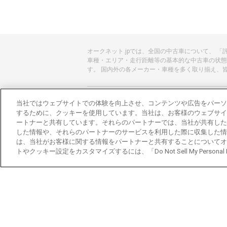
オークネット.jpでは、全国の中古車について、 
車種・エリア・走行距離等の基本的な中古車の状態
す。 国内外の各メーカー・車種を多く取り揃え、
あんしんのクルマ選びはオークネット.jp
当社ではウェブサイトでの体験を向上させ、コンテンツや広告をパーソ
するために、クッキーを使用しています。当社は、お客様のウェブサイ
オークネット.jpとは？
ートナーと共有しています。それらのパートナーでは、当社が共有した
した情報や、それらのパートナーのサービスを利用した際に収集した情
会社概要
は、当社がお客様に関する情報をパートナーと共有することについてオ
トやクッキー設定をカスタマイズするには、「Do Not Sell My Personal
オークネットのその他のサービス
バイク関連サービス
中古バイクを探すならバイクの窓口
レンタルバイクに乗るならモトオークレンタル
ブランド関連サービス