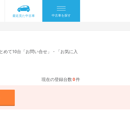
中古車を探す
最近見た中古車
とめて10台「お問い合せ」・「お気に入
現在の登録台数
0
件
る