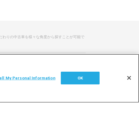
だわりの中古車を様々な角度から探すことが可能で
せ
サイトマップ
ell My Personal Information
OK
シー
利用者情報の外部送信について