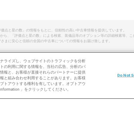
「評価点と星の数」の情報をもとに、信頼性の高い中古車情報を提供しています。
から、「評価点と星の数」による検索、装備品等のオプション等の詳細検索等、こ
皆さまに安心と信頼の全国の中古車についての情報をお届け致します。
ナライズし、ウェブサイトのトラフィックを分析
トの利用に関する情報を、当社の広告、分析のパ
よくある質問
中古車用語説明
お問い合わ
情報と、お客様が直接それらのパートナーに提供
Do Not S
報と組み合わせ利用することがあります。お客様
利用規約
プライバシーポリシー
クッキーポリ
プトアウトする権利を有しています。オプトアウ
 Information 」をクリックしてください。
バイク