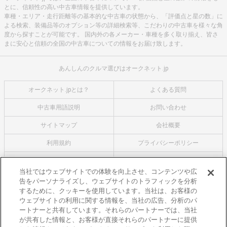
とに、信頼性の高い中古車情報を提供しています。
車種・エリア・走行距離等の基本的な中古車の状態から、「評価点と星の数」に
よる検索、装備品等のオプション等の詳細検索等、こだわりの中古車を様々な角
度から探すことが可能です。 国内外の各メーカー・車種を多く取り揃え、皆さ
まに安心と信頼の全国の中古車についての情報をお届け致します。
あんしんのクルマ選びはオークネット.jp
オークネット.jpとは？
よくある質問
中古車用語説明
お問い合わせ
サイトマップ
会社概要
利用規約
プライバシーポリシー
クッキーポリシー
利用者情報の外部送信について
当社ではウェブサイトでの体験を向上させ、コンテンツや広
告をパーソナライズし、ウェブサイトのトラフィックを分析
オークネットのその他のサービス
するために、クッキーを使用しています。当社は、お客様の
バイク関連サービス
ウェブサイトの利用に関する情報を、当社の広告、分析のパ
ートナーと共有しています。それらのパートナーでは、当社
中古バイクを探すならバイクの窓口
が共有した情報と、お客様が直接それらのパートナーに提供
レンタルバイクに乗るならモトオークレンタルバイク