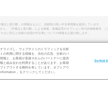
「評価点と星の数」の情報をもとに、信頼性の高い中古車情報を提供しています。
から、「評価点と星の数」による検索、装備品等のオプション等の詳細検索等、こ
皆さまに安心と信頼の全国の中古車についての情報をお届け致します。
ナライズし、ウェブサイトのトラフィックを分析
トの利用に関する情報を、当社の広告、分析のパ
よくある質問
中古車用語説明
お問い合わ
情報と、お客様が直接それらのパートナーに提供
Do Not S
報と組み合わせ利用することがあります。お客様
利用規約
プライバシーポリシー
クッキーポリ
プトアウトする権利を有しています。オプトアウ
 Information 」をクリックしてください。
バイク