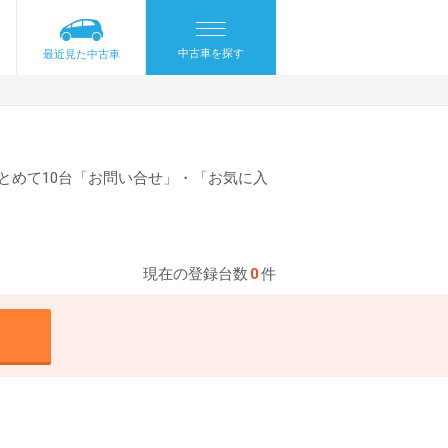
中古車を探す
最近見た中古車
とめて10台「お問い合せ」・「お気に入
現在の登録台数
0
件
る