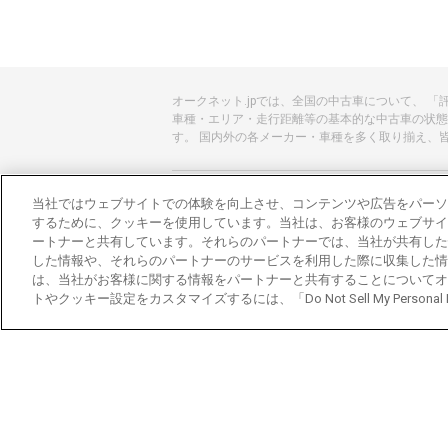
オークネット.jpでは、全国の中古車について、 
車種・エリア・走行距離等の基本的な中古車の状態
す。 国内外の各メーカー・車種を多く取り揃え、
あんしんのクルマ選びはオークネット.jp
当社ではウェブサイトでの体験を向上させ、コンテンツや広告をパーソ
するために、クッキーを使用しています。当社は、お客様のウェブサイ
オークネット.jpとは？
ートナーと共有しています。それらのパートナーでは、当社が共有した
した情報や、それらのパートナーのサービスを利用した際に収集した情
会社概要
は、当社がお客様に関する情報をパートナーと共有することについてオ
トやクッキー設定をカスタマイズするには、「Do Not Sell My Personal
オークネットのその他のサービス
バイク関連サービス
中古バイクを探すならバイクの窓口
レンタルバイクに乗るならモトオークレンタル
ブランド関連サービス