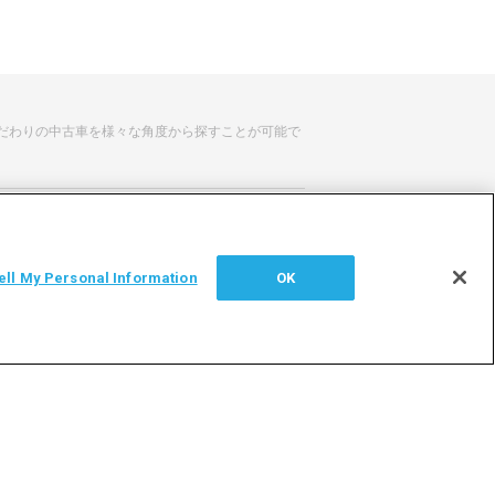
だわりの中古車を様々な角度から探すことが可能で
せ
サイトマップ
ell My Personal Information
OK
シー
利用者情報の外部送信について