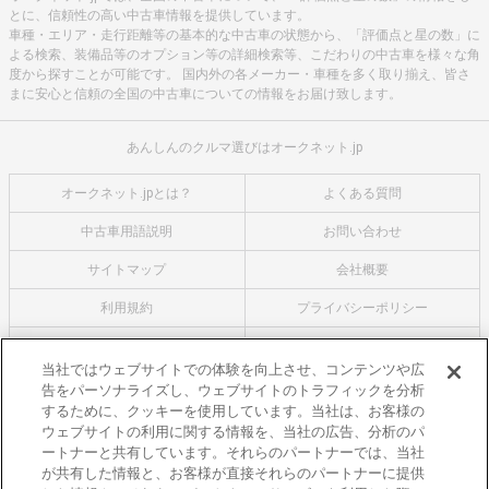
とに、信頼性の高い中古車情報を提供しています。
車種・エリア・走行距離等の基本的な中古車の状態から、「評価点と星の数」に
よる検索、装備品等のオプション等の詳細検索等、こだわりの中古車を様々な角
度から探すことが可能です。 国内外の各メーカー・車種を多く取り揃え、皆さ
まに安心と信頼の全国の中古車についての情報をお届け致します。
あんしんのクルマ選びはオークネット.jp
オークネット.jpとは？
よくある質問
中古車用語説明
お問い合わせ
サイトマップ
会社概要
利用規約
プライバシーポリシー
クッキーポリシー
利用者情報の外部送信について
当社ではウェブサイトでの体験を向上させ、コンテンツや広
告をパーソナライズし、ウェブサイトのトラフィックを分析
オークネットのその他のサービス
するために、クッキーを使用しています。当社は、お客様の
バイク関連サービス
ウェブサイトの利用に関する情報を、当社の広告、分析のパ
ートナーと共有しています。それらのパートナーでは、当社
中古バイクを探すならバイクの窓口
が共有した情報と、お客様が直接それらのパートナーに提供
レンタルバイクに乗るならモトオークレンタルバイク