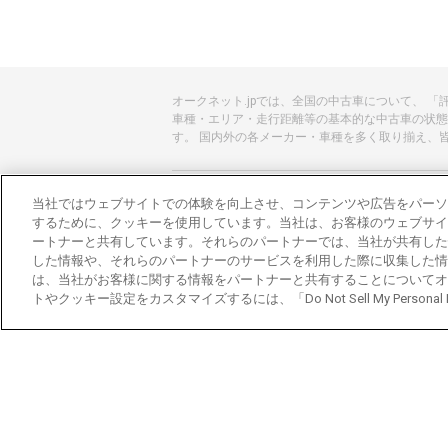
オークネット.jpでは、全国の中古車について、 
車種・エリア・走行距離等の基本的な中古車の状態
す。 国内外の各メーカー・車種を多く取り揃え、
あんしんのクルマ選びはオークネット.jp
当社ではウェブサイトでの体験を向上させ、コンテンツや広告をパーソ
するために、クッキーを使用しています。当社は、お客様のウェブサイ
オークネット.jpとは？
ートナーと共有しています。それらのパートナーでは、当社が共有した
した情報や、それらのパートナーのサービスを利用した際に収集した情
会社概要
は、当社がお客様に関する情報をパートナーと共有することについてオ
トやクッキー設定をカスタマイズするには、「Do Not Sell My Personal
オークネットのその他のサービス
バイク関連サービス
中古バイクを探すならバイクの窓口
レンタルバイクに乗るならモトオークレンタル
ブランド関連サービス