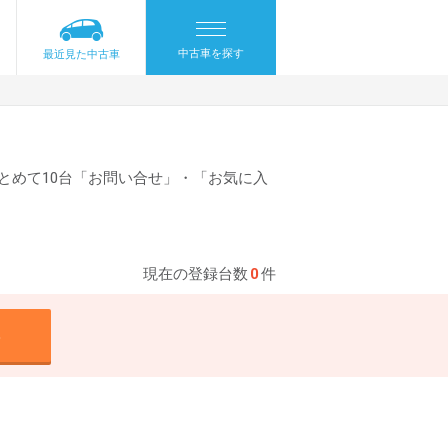
中古車を探す
最近見た中古車
とめて10台「お問い合せ」・「お気に入
現在の登録台数
0
件
る