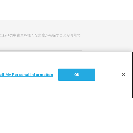
だわりの中古車を様々な角度から探すことが可能で
せ
サイトマップ
ell My Personal Information
OK
シー
利用者情報の外部送信について