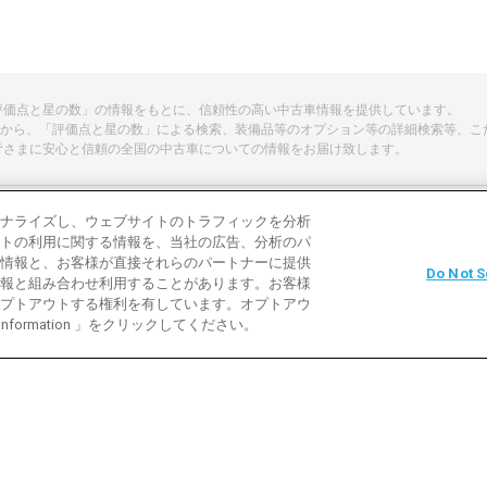
「評価点と星の数」の情報をもとに、信頼性の高い中古車情報を提供しています。
から、「評価点と星の数」による検索、装備品等のオプション等の詳細検索等、こ
皆さまに安心と信頼の全国の中古車についての情報をお届け致します。
ナライズし、ウェブサイトのトラフィックを分析
トの利用に関する情報を、当社の広告、分析のパ
よくある質問
中古車用語説明
お問い合わ
情報と、お客様が直接それらのパートナーに提供
Do Not S
報と組み合わせ利用することがあります。お客様
利用規約
プライバシーポリシー
クッキーポリ
プトアウトする権利を有しています。オプトアウ
 Information 」をクリックしてください。
バイク