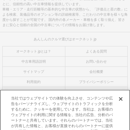
とに、信頼性の高い中古車情報を提供しています。
車種・エリア・走行距離等の基本的な中古車の状態から、「評価点と星の数」に
よる検索、装備品等のオプション等の詳細検索等、こだわりの中古車を様々な角
度から探すことが可能です。 国内外の各メーカー・車種を多く取り揃え、皆さ
まに安心と信頼の全国の中古車についての情報をお届け致します。
あんしんのクルマ選びはオークネット.jp
オークネット.jpとは？
よくある質問
中古車用語説明
お問い合わせ
サイトマップ
会社概要
利用規約
プライバシーポリシー
クッキーポリシー
利用者情報の外部送信について
当社ではウェブサイトでの体験を向上させ、コンテンツや広
告をパーソナライズし、ウェブサイトのトラフィックを分析
オークネットのその他のサービス
するために、クッキーを使用しています。当社は、お客様の
バイク関連サービス
ウェブサイトの利用に関する情報を、当社の広告、分析のパ
ートナーと共有しています。それらのパートナーでは、当社
中古バイクを探すならバイクの窓口
が共有した情報と、お客様が直接それらのパートナーに提供
レンタルバイクに乗るならモトオークレンタルバイク