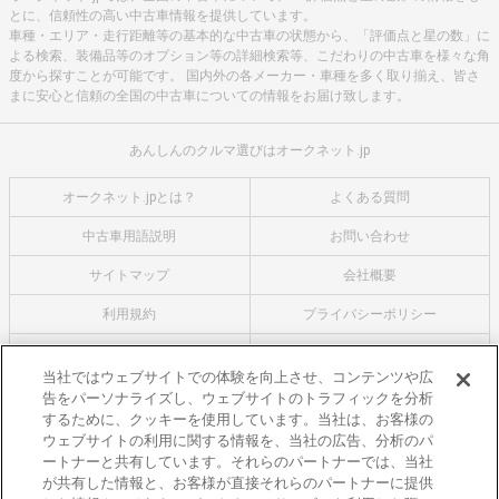
とに、信頼性の高い中古車情報を提供しています。
車種・エリア・走行距離等の基本的な中古車の状態から、「評価点と星の数」に
よる検索、装備品等のオプション等の詳細検索等、こだわりの中古車を様々な角
度から探すことが可能です。 国内外の各メーカー・車種を多く取り揃え、皆さ
まに安心と信頼の全国の中古車についての情報をお届け致します。
あんしんのクルマ選びはオークネット.jp
オークネット.jpとは？
よくある質問
中古車用語説明
お問い合わせ
サイトマップ
会社概要
利用規約
プライバシーポリシー
クッキーポリシー
利用者情報の外部送信について
当社ではウェブサイトでの体験を向上させ、コンテンツや広
告をパーソナライズし、ウェブサイトのトラフィックを分析
オークネットのその他のサービス
するために、クッキーを使用しています。当社は、お客様の
バイク関連サービス
ウェブサイトの利用に関する情報を、当社の広告、分析のパ
ートナーと共有しています。それらのパートナーでは、当社
中古バイクを探すならバイクの窓口
が共有した情報と、お客様が直接それらのパートナーに提供
レンタルバイクに乗るならモトオークレンタルバイク