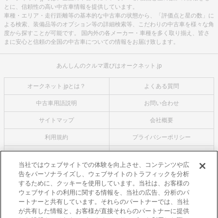
とに、信頼性の高い中古車情報を提供しています。
車種・エリア・走行距離等の基本的な中古車の状態から、「評価点と星の数」に
よる検索、装備品等のオプション等の詳細検索等、こだわりの中古車を様々な角
度から探すことが可能です。 国内外の各メーカー・車種を多く取り揃え、皆さ
まに安心と信頼の全国の中古車についての情報をお届け致します。
あんしんのクルマ選びはオークネット.jp
オークネット.jpとは？
よくある質問
中古車用語説明
お問い合わせ
サイトマップ
会社概要
利用規約
プライバシーポリシー
クッキーポリシー
利用者情報の外部送信について
当社ではウェブサイトでの体験を向上させ、コンテンツや広
告をパーソナライズし、ウェブサイトのトラフィックを分析
オークネットのその他のサービス
するために、クッキーを使用しています。当社は、お客様の
バイク関連サービス
ウェブサイトの利用に関する情報を、当社の広告、分析のパ
ートナーと共有しています。それらのパートナーでは、当社
中古バイクを探すならバイクの窓口
が共有した情報と、お客様が直接それらのパートナーに提供
レンタルバイクに乗るならモトオークレンタルバイク