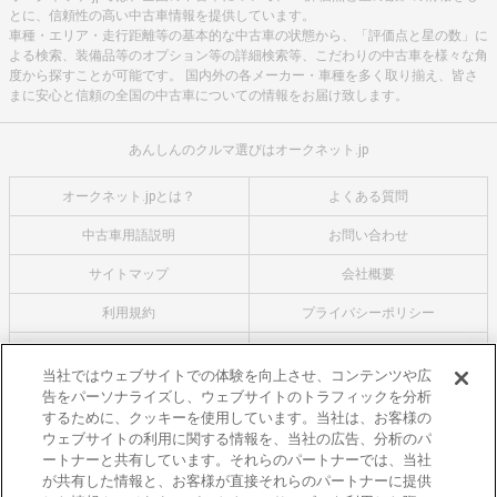
とに、信頼性の高い中古車情報を提供しています。
車種・エリア・走行距離等の基本的な中古車の状態から、「評価点と星の数」に
よる検索、装備品等のオプション等の詳細検索等、こだわりの中古車を様々な角
度から探すことが可能です。 国内外の各メーカー・車種を多く取り揃え、皆さ
まに安心と信頼の全国の中古車についての情報をお届け致します。
あんしんのクルマ選びはオークネット.jp
オークネット.jpとは？
よくある質問
中古車用語説明
お問い合わせ
サイトマップ
会社概要
利用規約
プライバシーポリシー
クッキーポリシー
利用者情報の外部送信について
当社ではウェブサイトでの体験を向上させ、コンテンツや広
告をパーソナライズし、ウェブサイトのトラフィックを分析
オークネットのその他のサービス
するために、クッキーを使用しています。当社は、お客様の
バイク関連サービス
ウェブサイトの利用に関する情報を、当社の広告、分析のパ
ートナーと共有しています。それらのパートナーでは、当社
中古バイクを探すならバイクの窓口
が共有した情報と、お客様が直接それらのパートナーに提供
レンタルバイクに乗るならモトオークレンタルバイク