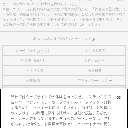
とに、信頼性の高い中古車情報を提供しています。
車種・エリア・走行距離等の基本的な中古車の状態から、「評価点と星の数」に
よる検索、装備品等のオプション等の詳細検索等、こだわりの中古車を様々な角
度から探すことが可能です。 国内外の各メーカー・車種を多く取り揃え、皆さ
まに安心と信頼の全国の中古車についての情報をお届け致します。
あんしんのクルマ選びはオークネット.jp
オークネット.jpとは？
よくある質問
中古車用語説明
お問い合わせ
サイトマップ
会社概要
利用規約
プライバシーポリシー
クッキーポリシー
利用者情報の外部送信について
当社ではウェブサイトでの体験を向上させ、コンテンツや広
告をパーソナライズし、ウェブサイトのトラフィックを分析
オークネットのその他のサービス
するために、クッキーを使用しています。当社は、お客様の
バイク関連サービス
ウェブサイトの利用に関する情報を、当社の広告、分析のパ
ートナーと共有しています。それらのパートナーでは、当社
中古バイクを探すならバイクの窓口
が共有した情報と、お客様が直接それらのパートナーに提供
レンタルバイクに乗るならモトオークレンタルバイク