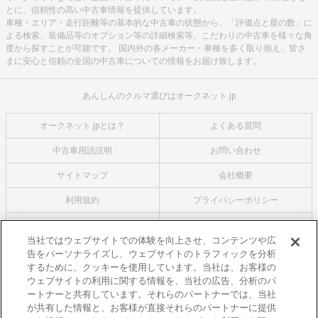
とに、信頼性の高い中古車情報を提供しています。
車種・エリア・走行距離等の基本的な中古車の状態から、「評価点と星の数」に
よる検索、装備品等のオプション等の詳細検索等、こだわりの中古車を様々な角
度から探すことが可能です。 国内外の各メーカー・車種を多く取り揃え、皆さ
まに安心と信頼の全国の中古車についての情報をお届け致します。
あんしんのクルマ選びはオークネット.jp
オークネット.jpとは？
よくある質問
中古車用語説明
お問い合わせ
サイトマップ
会社概要
利用規約
プライバシーポリシー
クッキーポリシー
利用者情報の外部送信について
当社ではウェブサイトでの体験を向上させ、コンテンツや広
告をパーソナライズし、ウェブサイトのトラフィックを分析
オークネットのその他のサービス
するために、クッキーを使用しています。当社は、お客様の
バイク関連サービス
ウェブサイトの利用に関する情報を、当社の広告、分析のパ
ートナーと共有しています。それらのパートナーでは、当社
中古バイクを探すならバイクの窓口
が共有した情報と、お客様が直接それらのパートナーに提供
レンタルバイクに乗るならモトオークレンタルバイク